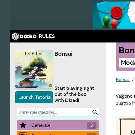
RULES
Bon
Bonsai
Moda
Bonsai
Start playing right
out of the box
Valgono t
Launch Tutorial
with Dized!
quattro liv
search
Generale
3