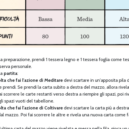
a preparazione, prendi 1 tessera legno e 1 tessera foglia come te
riserva personale.
la
partita
:
lta che fai l'azione di Meditare
devi scartare in un'apposita pila de
e prendi. Se prendi la carta subito a destra del mazzo, allora rivela 
i scorrere le carte restanti verso destra a riempire gli spazi, poi 
gli spazi vuoti del tabellone.
lta che fai l'azione di Coltivare
devi scartare la carta più a destra 
al mazzo. Poi fai scorrere le altre e rivela una nuova carta come fa
.
ultima carta del mazzo viene rivelata e messa nella fila, gioca un u