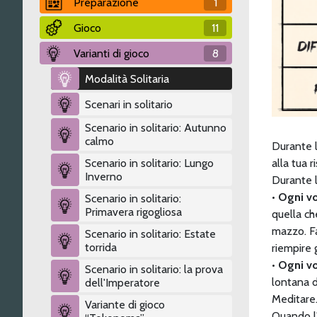
Preparazione
1
Gioco
11
Varianti di gioco
8
Modalità Solitaria
Scenari in solitario
Scenario in solitario: Autunno
calmo
Durante l
Scenario in solitario: Lungo
alla tua 
Inverno
Durante 
• Ogni vo
Scenario in solitario:
Primavera rigogliosa
quella ch
mazzo. Fa
Scenario in solitario: Estate
torrida
riempire 
• Ogni vo
Scenario in solitario: la prova
lontana d
dell'Imperatore
Meditare
Variante di gioco
Quando l'