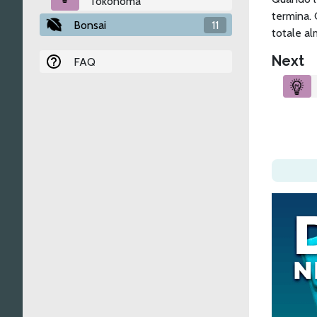
“Tokonoma”
termina. 
Bonsai
11
totale alm
Next
FAQ