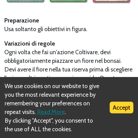
Preparazione
Usa soltanto gli obiettivi in figura.
Variazioni di regole
Ogni volta che fai un'azione Coltivare, devi
obbligatoriamente piazzare un fiore nel bonsai.
Devi avere il fiore nella tua riserva prima di scegliere
l'azione, altrimenti non puoi eseguirla. Questa
We use cookies on our website to give
regola
non si applica
alle carte Aiutante.
you the most relevant experience by
Obiettivo
remembering your preferences on
Accept
Fai come minimo 130 punti. Completa tutti e 3 gli
repeat visits.
Read More
.
obiettivi.
By clicking "Accept", you consent to
the use of ALL the cookies.