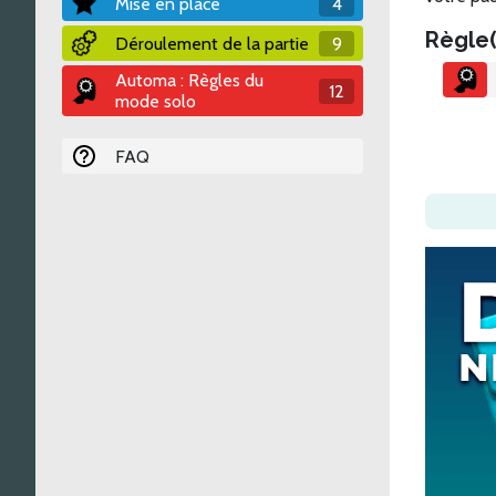
Mise en place
4
Règle(
Déroulement de la partie
9
Automa : Règles du
12
mode solo
FAQ