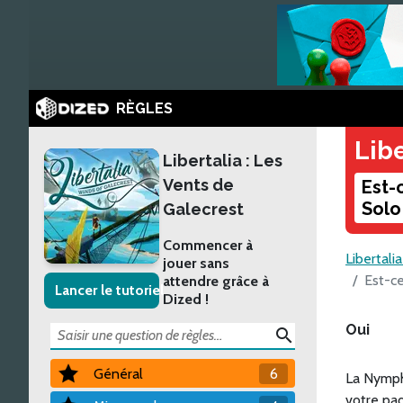
RÈGLES
Libe
Libertalia : Les
Vents de
Est-
Solo
Galecrest
Commencer à
Libertali
jouer sans
Est-ce
attendre grâce à
Lancer le tutoriel
Dized !
Oui
search
Général
6
La Nymphe
votre pa