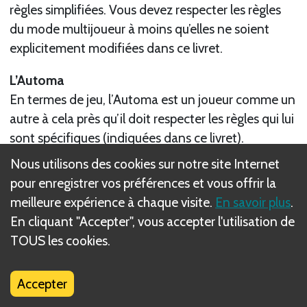
règles simplifiées. Vous devez respecter les règles
du mode multijoueur à moins qu’elles ne soient
explicitement modifiées dans ce livret.
L’Automa
En termes de jeu, l’Automa est un joueur comme un
autre à cela près qu’il doit respecter les règles qui lui
sont spécifiques (indiquées dans ce livret).
Nous utilisons des cookies sur notre site Internet
Le Chapardeur
pour enregistrer vos préférences et vous offrir la
Le Chapardeur ne représente qu’une fraction d’un
meilleure expérience à chaque visite.
En savoir plus
.
joueur. En termes de jeu, on peut dire qu’il n’est ni
En cliquant "Accepter", vous accepter l'utilisation de
un joueur ni le propriétaire d’un Personnage, mais le
TOUS les cookies.
Personnage qu’il joue sur le moment est considéré
comme n’importe quel autre Personnage sur l’Île.
Accepter
Il ne peut effectuer que deux actions : ajouter un