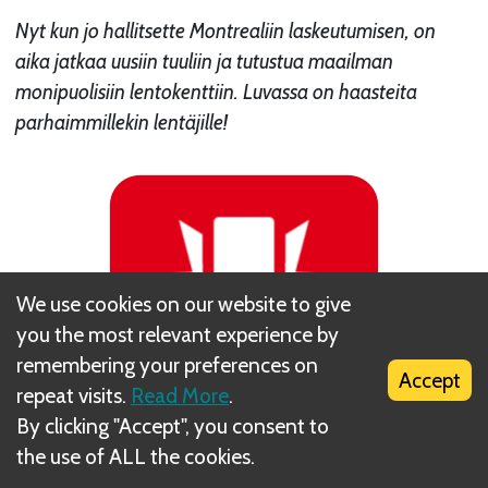
Nyt kun jo hallitsette Montrealiin laskeutumisen, on
aika jatkaa uusiin tuuliin ja tutustua maailman
monipuolisiin lentokenttiin. Luvassa on haasteita
parhaimmillekin lentäjille!
We use cookies on our website to give
you the most relevant experience by
remembering your preferences on
Accept
repeat visits.
Read More
.
By clicking "Accept", you consent to
the use of ALL the cookies.
VAROITUS! ÄLKÄÄ AVATKO TÄTÄ VIHKOA ENNEN