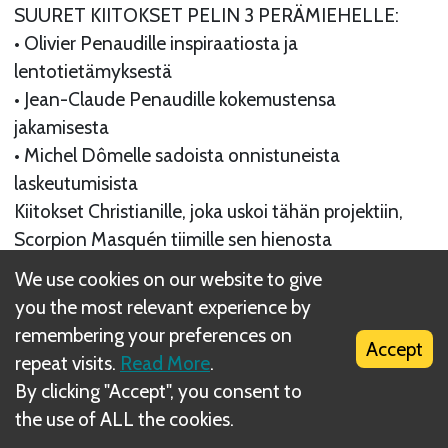
SUURET KIITOKSET PELIN 3 PERÄMIEHELLE:
• Olivier Penaudille inspiraatiosta ja
lentotietämyksestä
• Jean-Claude Penaudille kokemustensa
jakamisesta
• Michel Dômelle sadoista onnistuneista
laskeutumisista
Kiitokset Christianille, joka uskoi tähän projektiin,
Scorpion Masquén tiimille sen hienosta
toteutuksesta, sekä Arthurille, Robinille,
We use cookies on our website to give
Mathiakselle, Isabellelle (ja Lolalle!) ja Davidille
you the most relevant experience by
pelitestauksesta ja arvokkaista huomioista. Kiitokset
remembering your preferences on
Accept
myös kaikille teille, jotka tutustuitte Sky Teamiin
repeat visits.
Read More
.
messuilla ja tapahtumissa ja lähditte mukaamme
By clicking "Accept", you consent to
lennolle.
-Luc
the use of ALL the cookies.