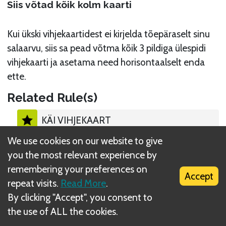
Siis võtad kõik kolm kaarti
Kui ükski vihjekaartidest ei kirjelda tõepäraselt sinu
salaarvu, siis sa pead võtma kõik 3 pildiga ülespidi
vihjekaarti ja asetama need horisontaalselt enda
ette.
Related Rule(s)
KÄI VIHJEKAART
We use cookies on our website to give
you the most relevant experience by
remembering your preferences on
Accept
repeat visits.
Read More
.
What is DIZED Rules?
By clicking "Accept", you consent to
the use of ALL the cookies.