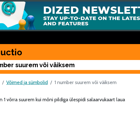
uctio
mber suurem või väiksem
Võimed ja sümbolid
1 number suurem või väiksem
n 1 võrra suurem kui mõni pildiga ülespidi salaarvukaart laua