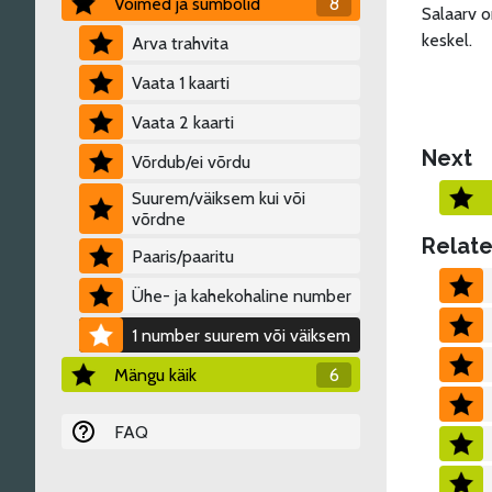
Võimed ja sümbolid
8
Salaarv o
keskel.
Arva trahvita
Vaata 1 kaarti
Vaata 2 kaarti
Next
Võrdub/ei võrdu
Suurem/väiksem kui või
võrdne
Relate
Paaris/paaritu
Ühe- ja kahekohaline number
1 number suurem või väiksem
Mängu käik
6
FAQ