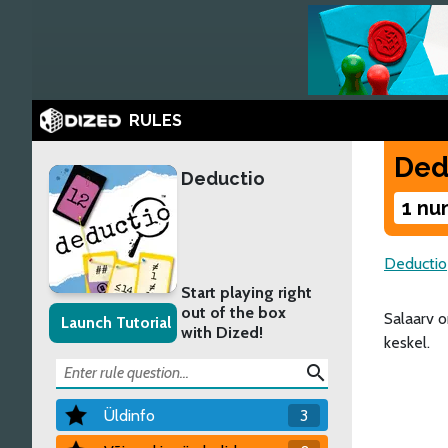
RULES
Ded
Deductio
1 nu
Deductio
Start playing right
out of the box
Salaarv o
Launch Tutorial
with Dized!
keskel.
search
Üldinfo
3