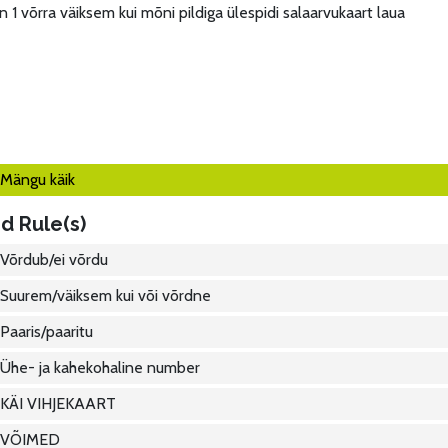
n 1 võrra väiksem kui mõni pildiga ülespidi salaarvukaart laua
Mängu käik
d Rule(s)
Võrdub/ei võrdu
Suurem/väiksem kui või võrdne
Paaris/paaritu
Ühe- ja kahekohaline number
KÄI VIHJEKAART
VÕIMED