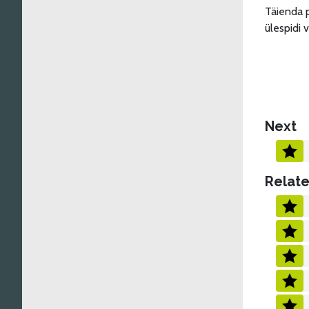
Täienda p
ülespidi 
Next
Relate