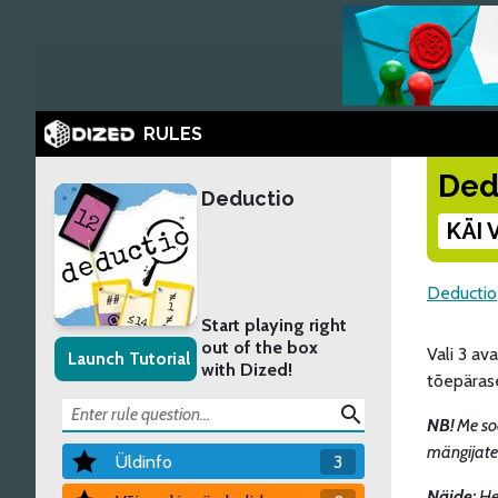
RULES
Ded
Deductio
KÄI 
Deductio
Start playing right
out of the box
Vali 3 ava
Launch Tutorial
with Dized!
tõepärase
search
NB!
Me soo
mängijate
Üldinfo
3
Näide:
He