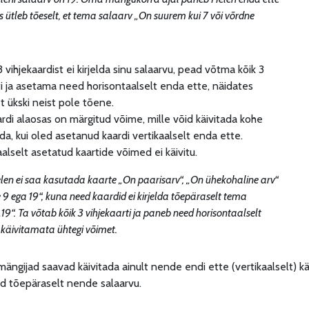
s ütleb tõeselt, et tema salaarv „On suurem kui 7 või võrdne
3 vihjekaardist ei kirjelda sinu salaarvu, pead võtma kõik 3
ti ja asetama need horisontaalselt enda ette, näidates
et ükski neist pole tõene.
di alaosas on märgitud võime, mille võid käivitada kohe
da, kui oled asetanud kaardi vertikaalselt enda ette.
alselt asetatud kaartide võimed ei käivitu.
len ei saa kasutada kaarte „On paarisarv“, „On ühekohaline arv“
e 9 ega 19“, kuna need kaardid ei kirjelda tõepäraselt tema
19“. Ta võtab kõik 3 vihjekaarti ja paneb need horisontaalselt
 käivitamata ühtegi võimet.
mängijad saavad käivitada ainult nende endi ette (vertikaalselt) k
ad tõepäraselt nende salaarvu.