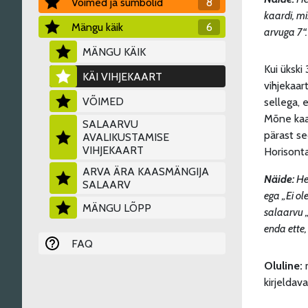
Võimed ja sümbolid
8
kaardi, mi
Mängu käik
6
arvuga 7“.
MÄNGU KÄIK
Kui ükski 
KÄI VIHJEKAART
vihjekaar
VÕIMED
sellega, 
Mõne kaar
SALAARVU
pärast se
AVALIKUSTAMISE
VIHJEKAART
Horisonta
ARVA ÄRA KAASMÄNGIJA
Näide:
He
SALAARV
ega „Ei ol
MÄNGU LÕPP
salaarvu „
enda ette,
FAQ
Oluline:
kirjeldav