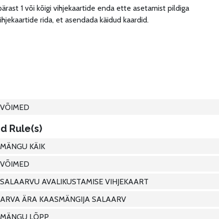
ärast 1 või kõigi vihjekaartide enda ette asetamist pildiga
vihjekaartide rida, et asendada käidud kaardid.
VÕIMED
d Rule(s)
MÄNGU KÄIK
VÕIMED
SALAARVU AVALIKUSTAMISE VIHJEKAART
ARVA ÄRA KAASMÄNGIJA SALAARV
MÄNGU LÕPP