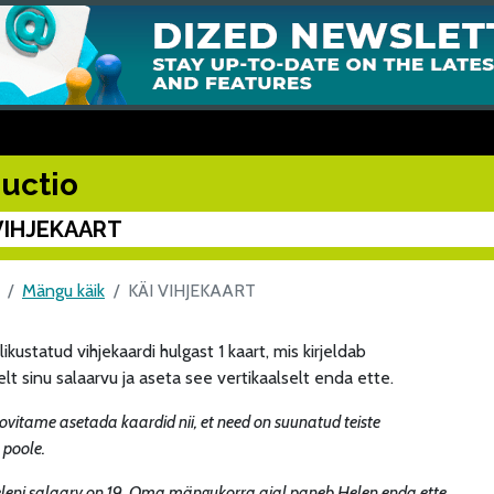
uctio
VIHJEKAART
Mängu käik
KÄI VIHJEKAART
likustatud vihjekaardi hulgast 1 kaart, mis kirjeldab
lt sinu salaarvu ja aseta see vertikaalselt enda ette.
vitame asetada kaardid nii, et need on suunatud teiste
 poole.
leni salaarv on 19. Oma mängukorra ajal paneb Helen enda ette