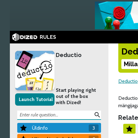
RULES
Ded
Deductio
Mill
Deductio
Start playing right
out of the box
Deductio 
Launch Tutorial
with Dized!
mängijaga
search
Relate
Üldinfo
3