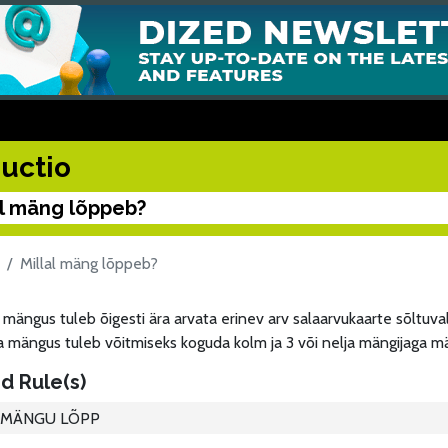
uctio
al mäng lõppeb?
Millal mäng lõppeb?
mängus tuleb õigesti ära arvata erinev arv salaarvukaarte sõltuva
 mängus tuleb võitmiseks koguda kolm ja 3 või nelja mängijaga mä
d Rule(s)
MÄNGU LÕPP