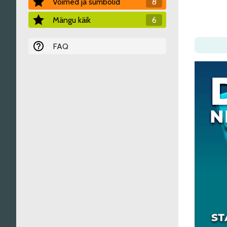
Võimed ja sümbolid
8
Mängu käik
6
FAQ