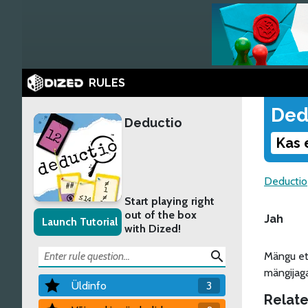
RULES
Ded
Deductio
Kas 
Deductio
Start playing right
out of the box
Jah
Launch Tutorial
with Dized!
search
Mängu ett
mängijaga
Üldinfo
3
Relate