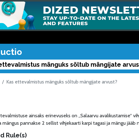
uctio
ettevalmistus mänguks sõltub mängijate arvus
Kas ettevalmistus mänguks sõltub mängijate arvust?
evalmistuse ainsaks erinevuseks on „Salaarvu avalikustamise“ vihj
 mängus pannakse 2 sellist vihjekaarti karpi tagasi ja mängu jääb n
d Rule(s)