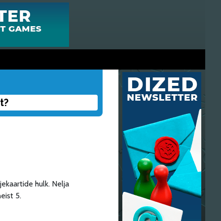
t?
ekaartide hulk. Nelja
eist 5.