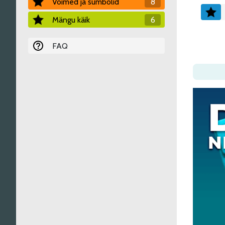
Võimed ja sümbolid
8
Mängu käik
6
FAQ