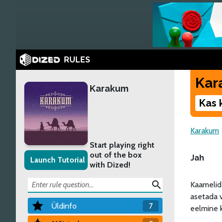
RULES
Kar
Karakum
Kas 
Karakum
Start playing right
out of the box
Jah
Launch Tutorial
with Dized!
search
Kaamelid 
asetada v
Üldinfo
7
eelmine k