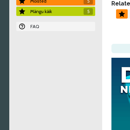
Mõisted
5
Relate
Mängu käik
5
FAQ