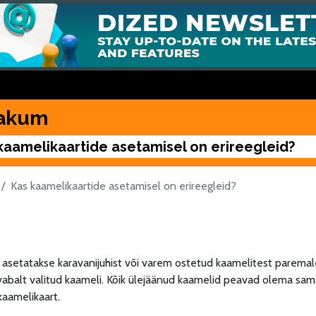
akum
kaamelikaartide asetamisel on erireegleid?
Kas kaamelikaartide asetamisel on erireegleid?
asetatakse karavanijuhist või varem ostetud kaamelitest paremale
abalt valitud kaameli. Kõik ülejäänud kaamelid peavad olema sama
aamelikaart.