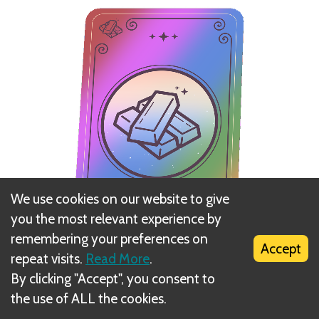
We use cookies on our website to give
you the most relevant experience by
remembering your preferences on
Accept
repeat visits.
Read More
.
By clicking "Accept", you consent to
Mängija võib ressursse kogudes võtta vaid ühe
the use of ALL the cookies.
pildiga ülespoole kullakaardi ega või võtta lisaks teisi