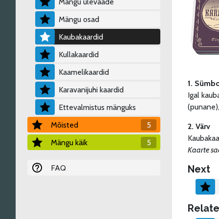
Mängu ülevaade
Mängu osad
Kaubakaardid
Kullakaardid
Kaamelikaardid
1. Sümbo
Karavanijuhi kaardid
Igal kaub
(punane),
Ettevalmistus mänguks
Mõisted
5
2. Värv
Kaubakaa
Mängu käik
5
Kaarte saa
FAQ
Next
Relate