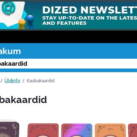
akum
akaardid
Üldinfo
Kaubakaardid
bakaardid