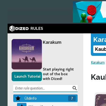
RULES
Kar
Karakum
Kaub
Karakum
Start playing right
out of the box
Kau
Launch Tutorial
with Dized!
search
Üldinfo
7