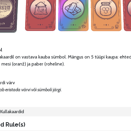
l
akaardil on vastava kauba sümbol. Mängus on 5 tüüpi kaupa: ehted (sin
 mesi (oranž) ja paber (roheline).
rdi värv
b eristada värvi või sümboli järgi.
Kullakaardid
d Rule(s)