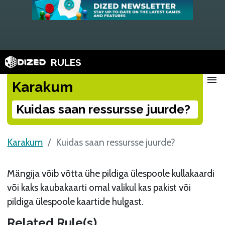
RULES
menu
Karakum
Kuidas saan ressursse juurde?
Karakum
Kuidas saan ressursse juurde?
Mängija võib võtta ühe pildiga ülespoole kullakaardi
või kaks kaubakaarti omal valikul kas pakist või
pildiga ülespoole kaartide hulgast.
Related Rule(s)