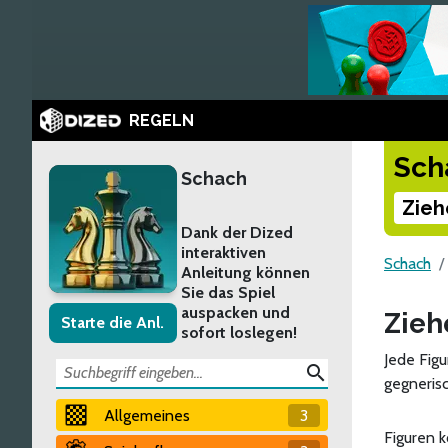
REGELN
Sch
Schach
Zieh
Dank der Dized
interaktiven
Schach
Anleitung können
Sie das Spiel
auspacken und
Zieh
Starte die Anl.
sofort loslegen!
Jede Figu
search
gegnerisc
Allgemeines
3
Figuren 