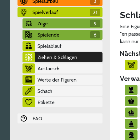
Spielaufbau
3
Spielverlauf
21
Schl
Züge
9
Eine Figu
"en passa
Spielende
6
kann nur
Spielablauf
Nächs
Ziehen & Schlagen
Austausch
Verwa
Werte der Figuren
Schach
Etikette
FAQ