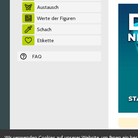
Austausch
Werte der Figuren
Schach
Etikette
FAQ
Wir verwenden Cookies auf unserer Website, um Ihnen ein besse