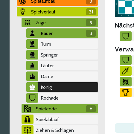
Spielaufbau
3
Spielverlauf
21
Züge
9
Nächs
Bauer
3
Turm
Verwa
Springer
Läufer
Dame
König
Rochade
Spielende
6
Spielablauf
Ziehen & Schlagen