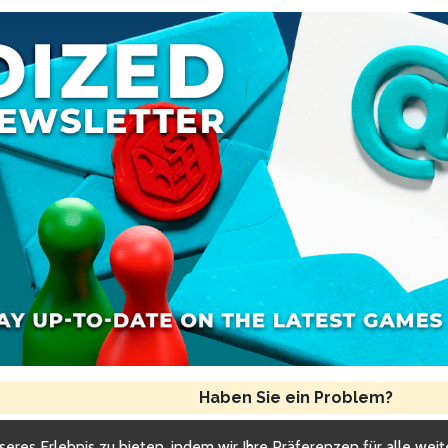
Haben Sie ein Problem?
res Erlebnis zu bieten, indem wir Ihre Präferenzen für alle wei