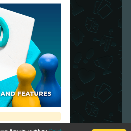
teren Besuche speichern.
Details
.