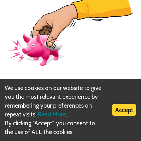
Viņiem jāizmet tik daudz kāršu, cik ir spēlētāju spēlē.
We use cookies on our website to give
you the most relevant experience by
Ja spēlētājam ir mazāk kāršu nekā spēlētāju skaits
remembering your preferences on
spēlē, viņš izmet visas savāktās kārtis.
Accept
repeat visits.
Read More
.
Next
By clicking "Accept", you consent to
the use of ALL the cookies.
Spēles gaita.