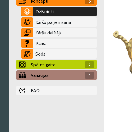
Koncepti
5
Dzīvnieki
Kāršu paņemšana
Kāršu dalītājs
Pāris.
Sods
Spēles gaita.
2
Variācijas
1
FAQ