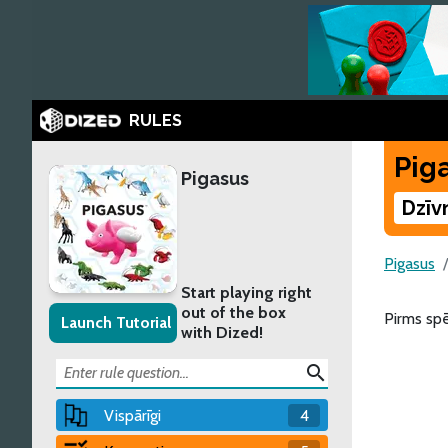
RULES
Pig
Pigasus
Dzīv
Pigasus
Start playing right
out of the box
Pirms spē
Launch Tutorial
with Dized!
search
Vispārīgi
4