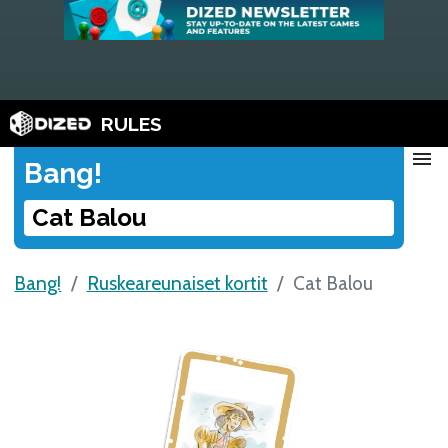
RULES
menu
Bang!
Cat Balou
Bang!
Ruskeareunaiset kortit
Cat Balou