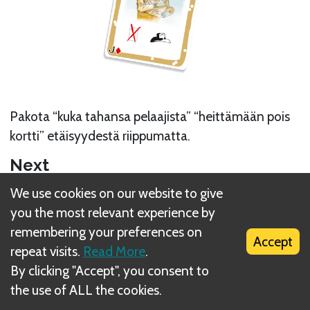
Pakota “kuka tahansa pelaajista” “heittämään pois
kortti” etäisyydestä riippumatta.
Next
We use cookies on our website to give
Pakokauhu!
you the most relevant experience by
Related Rule(s)
remembering your preferences on
Accept
repeat visits.
Read More
.
Ruskeareunaisten korttien pelaaminen
By clicking "Accept", you consent to
the use of ALL the cookies.
Poistopakka