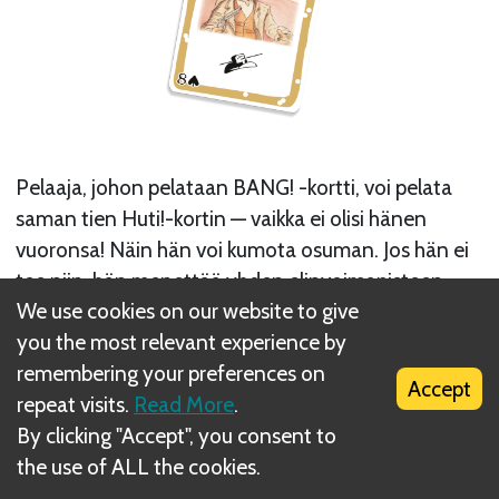
Pelaaja, johon pelataan BANG! -kortti, voi pelata
saman tien Huti!-kortin — vaikka ei olisi hänen
vuoronsa! Näin hän voi kumota osuman. Jos hän ei
tee niin, hän menettää yhden elinvoimapisteen.
We use cookies on our website to give
(heittää pois yhden luodin). Pois heitetyt luodit
you the most relevant experience by
menevät kasaan pöydän keskelle. Pelaaja voi
remembering your preferences on
kumota vain itseensä tähdättyjä laukauksia. BANG!
Accept
repeat visits.
Read More
.
-kortti heitetään pois, vaikka se olisi kumottu.
By clicking "Accept", you consent to
Next
the use of ALL the cookies.