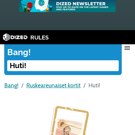
RULES
menu
Bang!
Huti!
Bang!
Ruskeareunaiset kortit
Huti!