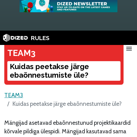
RULES
menu
TEAM3
Kuidas peetakse järge
ebaõnnestumiste üle?
TEAM3
Kuidas peetakse järge ebaõnnestumiste üle?
Mängijad asetavad ebaõnnestunud projektikaardid
kõrvale pildiga ülespidi. Mängijad kasutavad sama