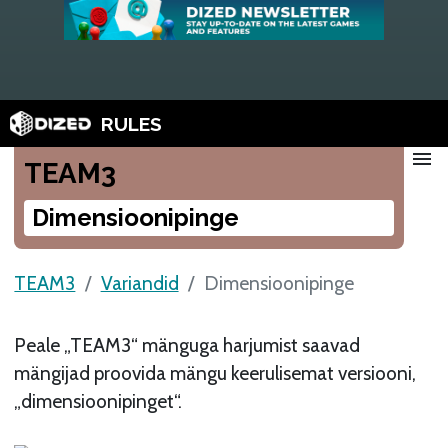
RULES
menu
TEAM3
Dimensioonipinge
TEAM3
Variandid
Dimensioonipinge
Peale „TEAM3“ mänguga harjumist saavad
mängijad proovida mängu keerulisemat versiooni,
„dimensioonipinget“.