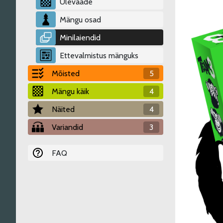
Ülevaade
Mängu osad
Minilaiendid
Ettevalmistus mänguks
Mõisted
5
Mängu käik
4
Näited
4
Variandid
3
FAQ