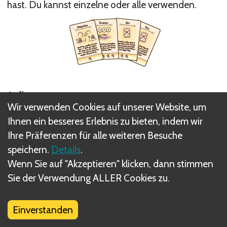
hast. Du kannst einzelne oder alle verwenden.
Aufbau
Wir verwenden Cookies auf unserer Website, um
Ihnen ein besseres Erlebnis zu bieten, indem wir
Mische die Aktionskartenstapel wie gewohnt. Dann
Ihre Präferenzen für alle weiteren Besuche
legst du pro Karte, die du hinzufügst, 1 Karte aus
speichern.
Details
.
dem entsprechenden Stapel ungesehen zurück in
Wenn Sie auf "Akzeptieren" klicken, dann stimmen
die Schachtel.
Sie der Verwendung ALLER Cookies zu.
Beispiel: Verwendest du alle, legst du also 2 Karten
Einverstanden
vom 2er Stapel sowie je 1 Karte vom 1er und 4er
Stapel zurück in die Schachtel.