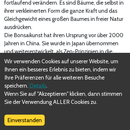
fortlaufend verändern. Es sind Bäume, die selbst in
ihrer verkleinerten Form die ganze Kraft und das
Gleichgewicht eines großen Baumes in freier Natur
ausdrücken.
Die Bonsaikunst hat ihren Ursprung vor über 2000
Jahren in China. Sie wurde in Japan übernommen
und weiterentwickelt, als Zen-Prinzipien in die
Gestaltung und die Pflege integriert wurden. Im
Wir verwenden Cookies auf unserer Website, um
Laufe der Jahrhunderte verbreitete sich die
Ihnen ein besseres Erlebnis zu bieten, indem wir
Bonsaikunst in allen Schichten der japanischen
Ihre Präferenzen für alle weiteren Besuche
Gesellschaft. Durch die Globalisierung und das
speichern.
Details
.
Internet wird diese Kunstform heute auf der
Wenn Sie auf "Akzeptieren" klicken, dann stimmen
ganzen Welt geschätzt und ausgeübt.
Sie der Verwendung ALLER Cookies zu.
Ein Bonsai ist ein niemals vollendetes Meisterwerk.
Die Pflanze wächst und verändert sich in
Einverstanden
denselben jahreszeitlichen Zyklen wie in der Natur.