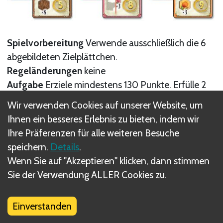
Spielvorbereitung
Verwende ausschließlich die 6
abgebildeten Zielplättchen.
Regeländerungen
keine
Aufgabe
Erziele mindestens 130 Punkte. Erfülle 2
schwierige und 1 einfaches Ziel. (Beachte, dass du
Wir verwenden Cookies auf unserer Website, um
nur 1 Ziel jeder Farbe erfüllen kannst.)
Ihnen ein besseres Erlebnis zu bieten, indem wir
Ihre Präferenzen für alle weiteren Besuche
speichern.
Details
.
Wenn Sie auf "Akzeptieren" klicken, dann stimmen
Sie der Verwendung ALLER Cookies zu.
Nächste
Einverstanden
Solo-Szenario: Weißer Winter