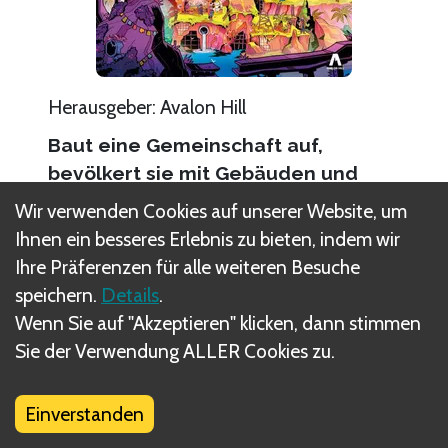
Herausgeber
:
Avalon Hill
Baut eine Gemeinschaft auf,
bevölkert sie mit Gebäuden und
Bewohnern und findet Relikte!
Wir verwenden Cookies auf unserer Website, um
In nicht allzu ferner Zukunft sieht die Welt
Ihnen ein besseres Erlebnis zu bieten, indem wir
ganz anders aus. Unsere Städte wurden von
Ihre Präferenzen für alle weiteren Besuche
der Natur zurückerobert und Teile unserer
speichern.
Details
.
Vergangenheit existieren nur noch in
Wenn Sie auf "Akzeptieren" klicken, dann stimmen
Überresten – Überresten, die wir nun nutzen
Sie der Verwendung ALLER Cookies zu.
müssen, um die Gegenwart zu gestalten. Wir
finden neue Wege, gemeinsam zu gedeihen,
Einverstanden
denn wenn nichts bleibt, ist die Gemeinschaft