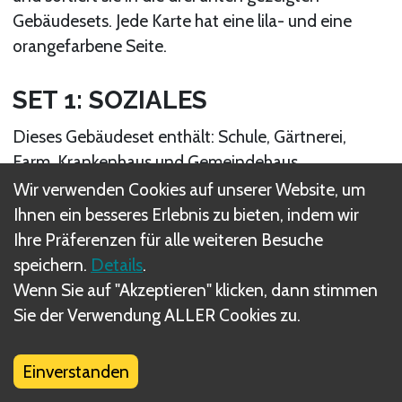
Gebäudesets. Jede Karte hat eine lila- und eine
orangefarbene Seite.
SET 1: SOZIALES
Dieses Gebäudeset enthält: Schule, Gärtnerei,
Farm, Krankenhaus und Gemeindehaus.
Wir verwenden Cookies auf unserer Website, um
Ihnen ein besseres Erlebnis zu bieten, indem wir
Ihre Präferenzen für alle weiteren Besuche
speichern.
Details
.
Wenn Sie auf "Akzeptieren" klicken, dann stimmen
Sie der Verwendung ALLER Cookies zu.
SET 2: WIRTSCHAFT
Einverstanden
Dieses Gebäudeset enthält: Restaurant,
Angelstelle, Gasthaus, Werkstatt, Markt