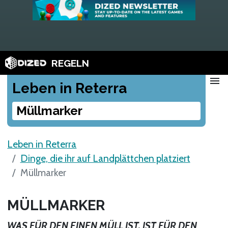
REGELN
menu
Leben in Reterra
Müllmarker
Leben in Reterra
Dinge, die ihr auf Landplättchen platziert
Müllmarker
MÜLLMARKER
WAS FÜR DEN EINEN MÜLL IST, IST FÜR DEN