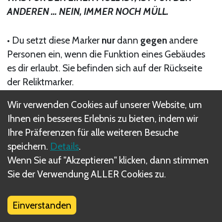
ANDEREN … NEIN, IMMER NOCH MÜLL.
• Du setzt diese Marker
nur
dann
gegen
andere
Personen ein, wenn die Funktion eines Gebäudes
es dir erlaubt. Sie befinden sich auf der Rückseite
der Reliktmarker.
Wir verwenden Cookies auf unserer Website, um
• Wenn sich Müll auf einem
Relikt
in deiner
Ihnen ein besseres Erlebnis zu bieten, indem wir
Gemeinschaft befindet, erhältst du dafür
keine
Ihre Präferenzen für alle weiteren Besuche
Punkte.
speichern.
Details
.
Wenn Sie auf "Akzeptieren" klicken, dann stimmen
Sie der Verwendung ALLER Cookies zu.
Einverstanden