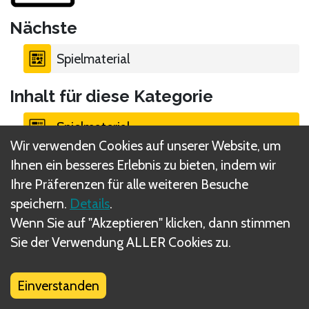
Nächste
Spielmaterial
Inhalt für diese Kategorie
Spielmaterial
Wir verwenden Cookies auf unserer Website, um
Ihnen ein besseres Erlebnis zu bieten, indem wir
Spielmaterial
Ihre Präferenzen für alle weiteren Besuche
speichern.
Details
.
Inhalt Schachtel 1 (Spoiler)
Wenn Sie auf "Akzeptieren" klicken, dann stimmen
Sie der Verwendung ALLER Cookies zu.
Inhalt Schachtel 2 (Spoiler)
Einverstanden
Inhalt Schachtel 3 (Spoiler)