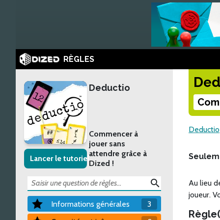
RÈGLES
Ded
Deductio
Comb
Deductio
Commencer à
jouer sans
attendre grâce à
Seulem
Lancer le tutoriel
Dized !
search
Au lieu d
joueur. V
Informations générales
3
Règle(