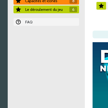
Capacités et icônes
8
Le déroulement du jeu
6
FAQ