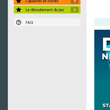
Capacités et icônes
8
Le déroulement du jeu
6
FAQ