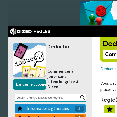
RÈGLES
Ded
Deductio
Comm
Deductio
Commencer à
jouer sans
attendre grâce à
Vous deve
Lancer le tutoriel
Dized !
placer ve
search
Règle(
Informations générales
3