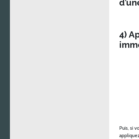
d’un
4) A
immé
Puis, si 
appliquez