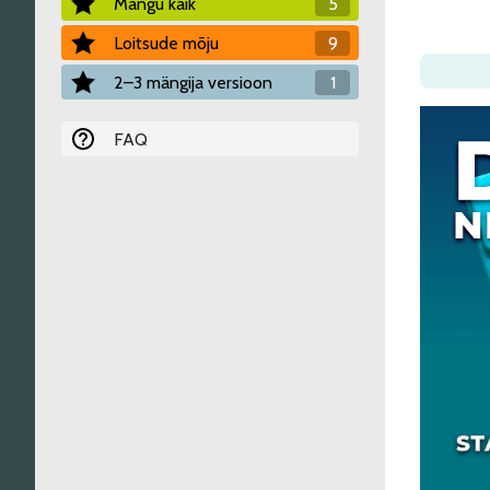
Mängu käik
5
Loitsude mõju
9
2–3 mängija versioon
1
FAQ