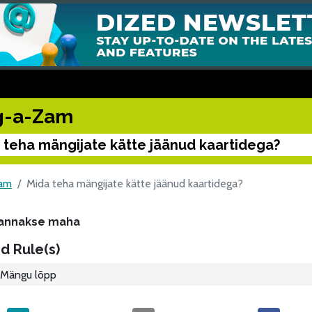
g-a-Zam
 teha mängijate kätte jäänud kaartidega?
Zam
Mida teha mängijate kätte jäänud kaartidega?
annakse maha
d Rule(s)
Mängu lõpp