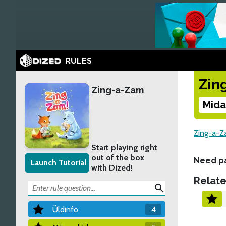
RULES
Zin
Zing-a-Zam
Mida
Zing-a-
Start playing right
out of the box
Need p
Launch Tutorial
with Dized!
Relate
search
Üldinfo
4