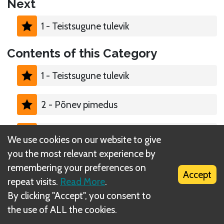
Next
1 - Teistsugune tulevik
Contents of this Category
1 - Teistsugune tulevik
2 - Põnev pimedus
3 - Tõeline tornaado
We use cookies on our website to give
you the most relevant experience by
4 - Kassi kutsumine
remembering your preferences on
Accept
repeat visits.
Read More
.
5 - Võrratu võlupeegel
By clicking "Accept", you consent to
the use of ALL the cookies.
6 - Nõiduslik nukunäitleja