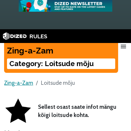
RULES
menu
Zing-a-Zam
Category: Loitsude mõju
Zing-a-Zam
Loitsude mõju
Sellest osast saate infot mängu
kõigi loitsude kohta.