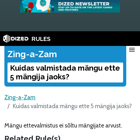
RULES
menu
Zing-a-Zam
Kuidas valmistada mängu ette
5 mängija jaoks?
Zing-a-Zam
Kuidas valmistada mängu ette 5 mängija jaoks?
Mängu ettevalmistus ei sõltu mängijate arvust.
Related Rule(s)