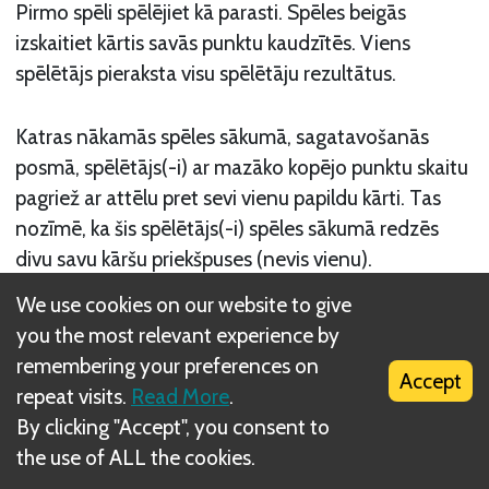
Pirmo spēli spēlējiet kā parasti. Spēles beigās
izskaitiet kārtis savās punktu kaudzītēs. Viens
spēlētājs pieraksta visu spēlētāju rezultātus.
Katras nākamās spēles sākumā, sagatavošanās
posmā, spēlētājs(-i) ar mazāko kopējo punktu skaitu
pagriež ar attēlu pret sevi vienu papildu kārti. Tas
nozīmē, ka šis spēlētājs(-i) spēles sākumā redzēs
divu savu kāršu priekšpuses (nevis vienu).
We use cookies on our website to give
Spēli sāk spēlētājs, kuram spēles sākumā ir lielākais
you the most relevant experience by
kopējais punktu skaits. Ja divi vai vairāk spēlētāji dala
remembering your preferences on
Accept
pirmo vietu, spēli sāk vecākais no šiem spēlētājiem.
repeat visits.
Read More
.
Pēc trīs spēlēm (vai tik, cik nolemjat spēlēt)
By clicking "Accept", you consent to
saskaitiet visus punktus — spēlētājs ar lielāko kopējo
the use of ALL the cookies.
punktu skaitu kļūst par uzvarētāju un tiek