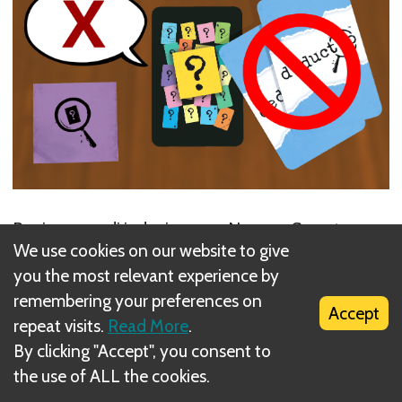
Puoi cercare di indovinare un Numero Segreto: se
We use cookies on our website to give
sbagli non ricevi alcuna penalità.
you the most relevant experience by
Next
remembering your preferences on
Accept
repeat visits.
Read More
.
Guarda 1 carta
By clicking "Accept", you consent to
the use of ALL the cookies.
Related Rule(s)