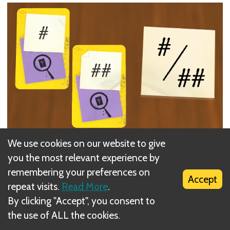
We use cookies on our website to give
Next
you the most relevant experience by
remembering your preferences on
Indizio +1/-1
Accept
repeat visits.
Read More
.
Related Rule(s)
By clicking "Accept", you consent to
the use of ALL the cookies.
Uguale / Non uguale