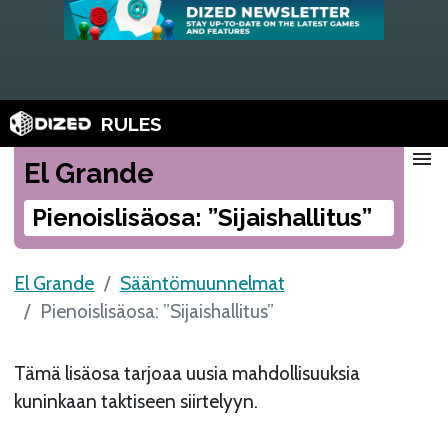
RULES
menu
El Grande
Pienoislisäosa: ”Sijaishallitus”
El Grande
Sääntömuunnelmat
Pienoislisäosa: ”Sijaishallitus”
Tämä lisäosa tarjoaa uusia mahdollisuuksia
kuninkaan taktiseen siirtelyyn.