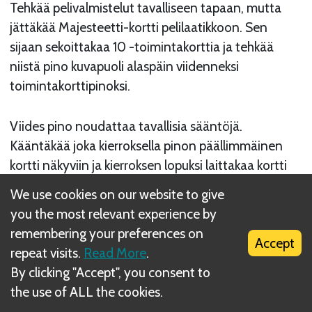
Tehkää pelivalmistelut tavalliseen tapaan, mutta
jättäkää Majesteetti-kortti pelilaatikkoon. Sen
sijaan sekoittakaa 10 -toimintakorttia ja tehkää
niistä pino kuvapuoli alaspäin viidenneksi
toimintakorttipinoksi.
Viides pino noudattaa tavallisia sääntöjä.
Kääntäkää joka kierroksella pinon päällimmäinen
kortti näkyviin ja kierroksen lopuksi laittakaa kortti
poistopinoon (riippumatta siitä valitsiko kukaan
We use cookies on our website to give
korttia) ja kääntäkää taas seuraava uusi kortti
you the most relevant experience by
näkyviin uuden kierroksen aluksi.
remembering your preferences on
Accept
repeat visits.
Read More
.
By clicking "Accept", you consent to
the use of ALL the cookies.