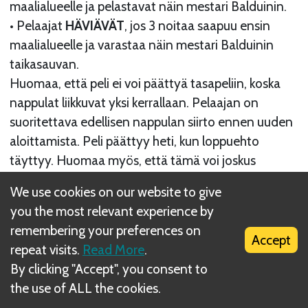
maalialueelle ja pelastavat näin mestari Balduinin.
• Pelaajat
HÄVIÄVÄT
, jos 3 noitaa saapuu ensin
maalialueelle ja varastaa näin mestari Balduinin
taikasauvan.
Huomaa, että peli ei voi päättyä tasapeliin, koska
nappulat liikkuvat yksi kerrallaan. Pelaajan on
suoritettava edellisen nappulan siirto ennen uuden
aloittamista. Peli päättyy heti, kun loppuehto
täyttyy. Huomaa myös, että tämä voi joskus
tapahtua pelaajan vuoron aikana, ennen kuin
We use cookies on our website to give
virvatuli saavuttaa metsän loppua.
you the most relevant experience by
Next
remembering your preferences on
Accept
repeat visits.
Read More
.
Sääntömuunnelmat
By clicking "Accept", you consent to
the use of ALL the cookies.