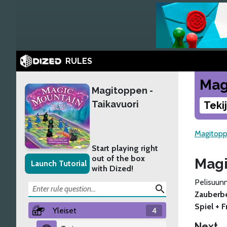
RULES
Mag
Magitoppen -
Taikavuori
Teki
Magitopp
Start playing right
out of the box
Magi
Launch Tutorial
with Dized!
Pelisuunn
search
Zauberb
Spiel + 
Yleiset
4
Next