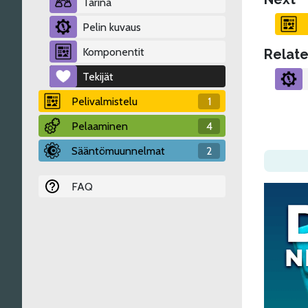
Tarina
Pelin kuvaus
Komponentit
Relate
Tekijät
Pelivalmistelu
1
Pelaaminen
4
Sääntömuunnelmat
2
FAQ