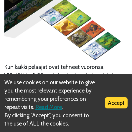
Kun kaikki pelaajat ovat tehneet vuoronsa,
kääntäkää yli jääneet dominot nurin ja poistakaa ne
We use cookies on our website to give
pelistä. Ottakaa sitten laatikosta 4 uutta dominoa
you the most relevant experience by
ja asettakaa ne pöydälle kuvapuoli ylöspäin.
remembering your preferences on
Accept
Next
repeat visits.
Read More
.
By clicking "Accept", you consent to
Tutki maastoa
the use of ALL the cookies.