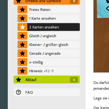
Effekte und Symbole
8
Freies Raten
1 Karte ansehen
2 Karten ansehen
Gleich / ungleich
Kleiner- / größer-gleich
Gerade / ungerade
x-stellig
Hinweis: +1 / -1
Ablauf
6
Du darfst
jemandem
FAQ
Lege sie
Die Karte