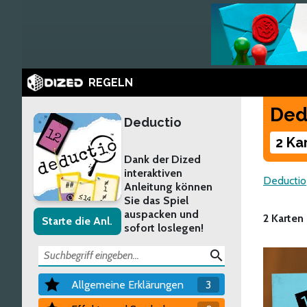
REGELN
Ded
Deductio
2 Ka
Dank der Dized
interaktiven
Deductio
Anleitung können
Sie das Spiel
auspacken und
2 Karten
Starte die Anl.
sofort loslegen!
search
Allgemeine Erklärungen
3