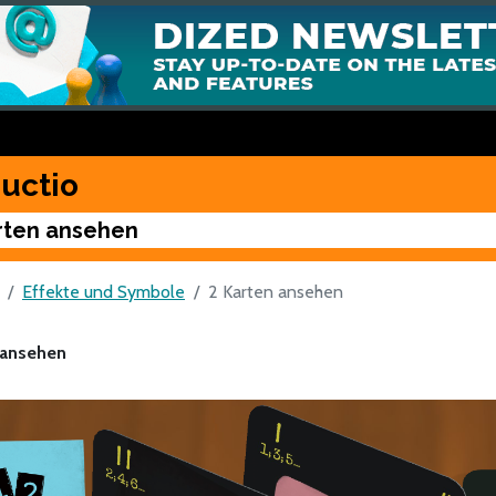
uctio
rten ansehen
Effekte und Symbole
2 Karten ansehen
 ansehen