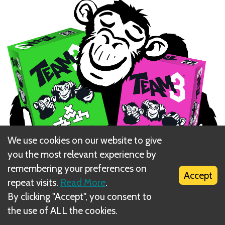
We use cookies on our website to give
you the most relevant experience by
remembering your preferences on
Accept
repeat visits.
Read More
.
By clicking "Accept", you consent to
10 celtniecības figūras (divas figūras katrai no
the use of ALL the cookies.
piecām formām);