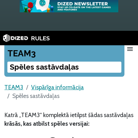
RULES
menu
TEAM3
Spēles sastāvdaļas
TEAM3
Vispārīga informācija
Spēles sastāvdaļas
Katrā „TEAM3“ komplektā ietilpst šādas sastāvdaļas
krāsās, kas atbilst spēles versijai: