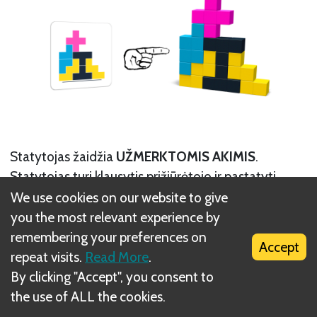
Statytojas žaidžia
UŽMERKTOMIS AKIMIS
.
Statytojas turi klausytis prižiūrėtojo ir pastatyti
statinį.
We use cookies on our website to give
you the most relevant experience by
remembering your preferences on
Accept
repeat visits.
Read More
.
By clicking "Accept", you consent to
the use of ALL the cookies.